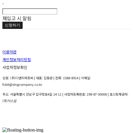
-
재입고 시 알림
신청하기
이용약관
개인정보처리방침
사업자정보확인
상호: (주)디앤지에프씨 | 대표: 김동관 | 전화: 1588-8914 | 이메일:
fcbill@dngcompany.co.kr
주소: 서울특별시 강남구 압구정로4길 14-11 | 사업자등록번호:
298-87-00006
| 호스팅제공자:
(주)식스샵